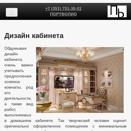
+7 (351) 751-30-01
ПОРТФОЛИО
Дизайн кабинета
Обдумывая
дизайн
кабинета,
очень важно
учитывать
предпочтения
хозяина
комнаты, род
его
деятельности,
а также вид
работ,
выполняемых
в домашнем кабинете. Так творческий человек оценит
оригинально оформленное помещение с минимальным