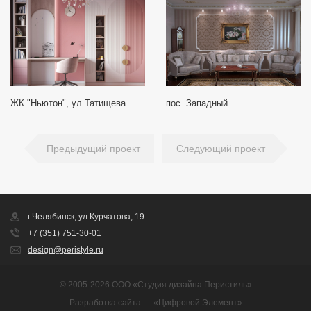
ЖК "Ньютон", ул.Татищева
пос. Западный
Предыдущий проект
Следующий проект
г.Челябинск, ул.Курчатова, 19
+7 (351) 751-30-01
design@peristyle.ru
© 2005-2026 ООО «Студия дизайна Перистиль»
Разработка сайта
—
«Цифровой Элемент»